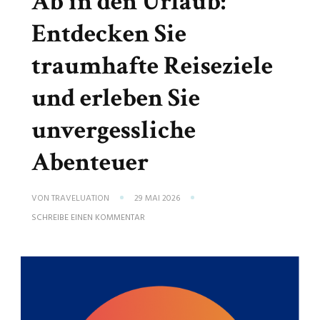
Ab in den Urlaub:
Entdecken Sie
traumhafte Reiseziele
und erleben Sie
unvergessliche
Abenteuer
VON
TRAVELUATION
29 MAI 2026
ZU
SCHREIBE EINEN KOMMENTAR
AB
IN
DEN
URLAUB:
ENTDECKEN
SIE
TRAUMHAFTE
REISEZIELE