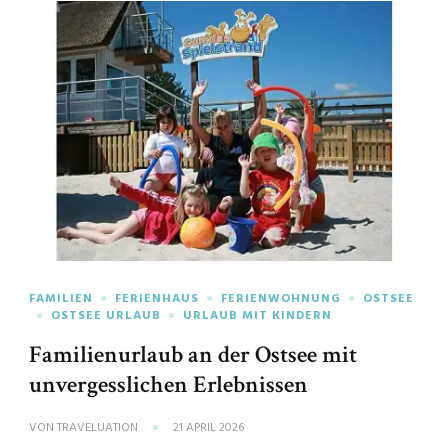
FAMILIEN
FERIENHAUS
FERIENWOHNUNG
OSTSEE
OSTSEE URLAUB
URLAUB MIT KINDERN
Familienurlaub an der Ostsee mit
unvergesslichen Erlebnissen
VON
TRAVELUATION
21 APRIL 2026