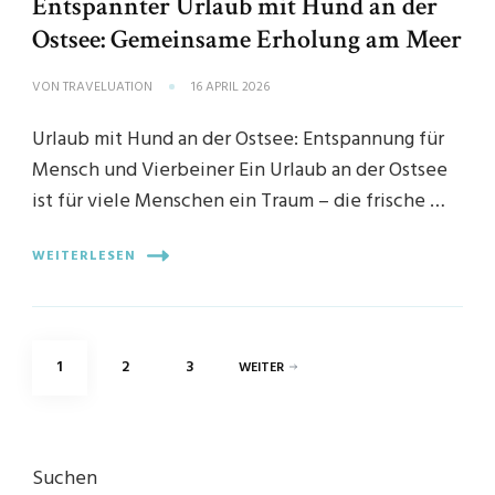
Entspannter Urlaub mit Hund an der
Ostsee: Gemeinsame Erholung am Meer
VON
TRAVELUATION
16 APRIL 2026
Urlaub mit Hund an der Ostsee: Entspannung für
Mensch und Vierbeiner Ein Urlaub an der Ostsee
ist für viele Menschen ein Traum – die frische …
WEITERLESEN
Seitennummerierung
SEITE
SEITE
SEITE
1
2
3
WEITER
der
Beiträge
Suchen