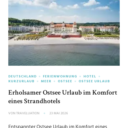
DEUTSCHLAND
FERIENWOHNUNG
HOTEL
KURZURLAUB
MEER
OSTSEE
OSTSEE URLAUB
Erholsamer Ostsee Urlaub im Komfort
eines Strandhotels
VON
TRAVELUATION
23 MAI 2026
Entspannter Ostsee Urlaub im Komfort eines