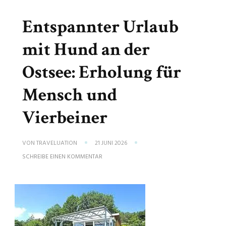
Entspannter Urlaub
mit Hund an der
Ostsee: Erholung für
Mensch und
Vierbeiner
VON
TRAVELUATION
21 JUNI 2026
ZU
SCHREIBE EINEN KOMMENTAR
ENTSPANNTER
URLAUB
MIT
HUND
AN
DER
OSTSEE:
ERHOLUNG