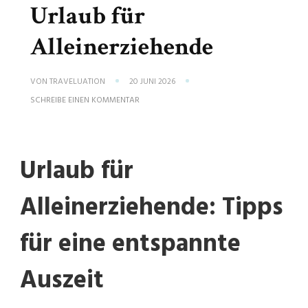
Urlaub für
Alleinerziehende
VON
TRAVELUATION
20 JUNI 2026
ZU
SCHREIBE EINEN KOMMENTAR
TIPPS
FÜR
ENTSPANNTEN
URLAUB
FÜR
Urlaub für
ALLEINERZIEHENDE
Alleinerziehende: Tipps
für eine entspannte
Auszeit