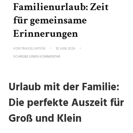
Familienurlaub: Zeit
für gemeinsame
Erinnerungen
VON
TRAVELUATION
10 JUNI 2026
ZU
SCHREIBE EINEN KOMMENTAR
TRAUMHAFTER
FAMILIENURLAUB:
ZEIT
FÜR
GEMEINSAME
Urlaub mit der Familie:
ERINNERUNGEN
Die perfekte Auszeit für
Groß und Klein