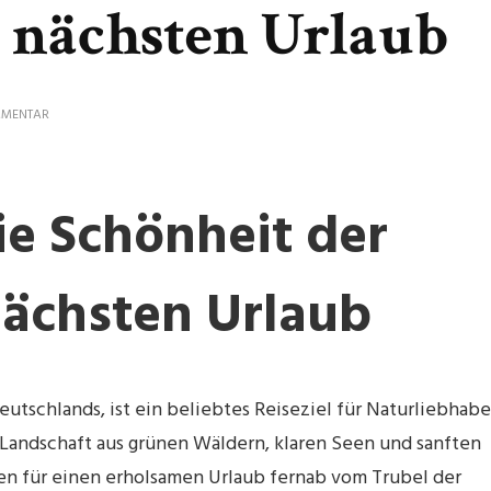
m nächsten Urlaub
ZU
MMENTAR
ERKUNDEN
SIE
DIE
SCHÖNHEIT
ie Schönheit der
DER
EIFEL
BEI
IHREM
NÄCHSTEN
 nächsten Urlaub
URLAUB
utschlands, ist ein beliebtes Reiseziel für Naturliebhabe
 Landschaft aus grünen Wäldern, klaren Seen und sanften
ten für einen erholsamen Urlaub fernab vom Trubel der