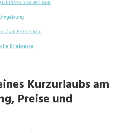
zialitäten und Weinen
r Umgebung
ers zum Entdecken
iche Erlebnisse
eines Kurzurlaubs am
ng, Preise und