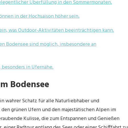
gelegentlicher Überfüllung in den Sommermonaten.
önnen in der Hochsaison höher sein.
in, was Outdoor-Aktivitäten beeinträchtigen kann.
en Bodensee sind möglich, insbesondere an
 besonders in Ufernähe.
 am Bodensee
in wahrer Schatz für alle Naturliebhaber und
, den grünen Ufern und den majestätischen Alpen im
eraubende Kulisse, die zum Entspannen und Genießen
, einer Radtour entlang des Sees oder einer Schifffahrt zu