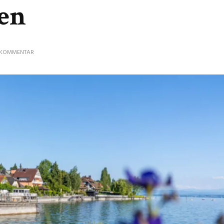
ben
ZU
N KOMMENTAR
ENTSPANNUNG
PUR:
KURZURLAUB
AM
BODENSEE
ERLEBEN