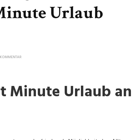
Minute Urlaub
ZU
N KOMMENTAR
SPONTANE
ERHOLUNG
AN
DER
st Minute Urlaub an
NORDSEE:
LAST
MINUTE
URLAUB
GENIESSEN