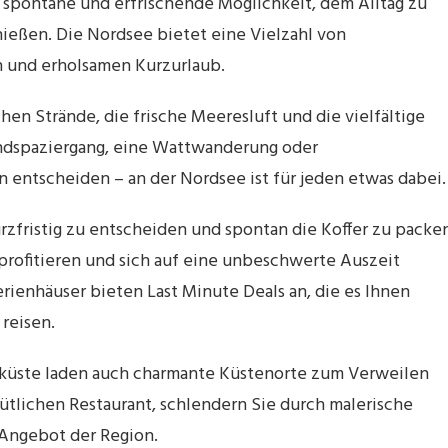
e spontane und erfrischende Möglichkeit, dem Alltag zu
nießen. Die Nordsee bietet eine Vielzahl von
 und erholsamen Kurzurlaub.
hen Strände, die frische Meeresluft und die vielfältige
andspaziergang, eine Wattwanderung oder
 entscheiden – an der Nordsee ist für jeden etwas dabei.
urzfristig zu entscheiden und spontan die Koffer zu packe
rofitieren und sich auf eine unbeschwerte Auszeit
rienhäuser bieten Last Minute Deals an, die es Ihnen
reisen.
küste laden auch charmante Küstenorte zum Verweilen
ütlichen Restaurant, schlendern Sie durch malerische
 Angebot der Region.