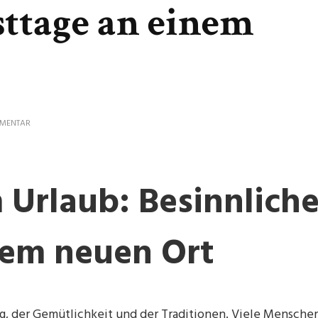
sttage an einem
ZU
MMENTAR
FROHE
WEIHNACHTEN
IM
URLAUB:
Urlaub: Besinnlich
BESINNLICHE
FESTTAGE
AN
EINEM
NEUEN
nem neuen Ort
ORT
ng, der Gemütlichkeit und der Traditionen. Viele Mensche