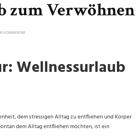
ub zum Verwöhnen
ZU
NEN KOMMENTAR
ENTSPANNUNG
PUR:
LAST-
MINUTE
r: Wellnessurlaub
WELLNESSURLAUB
ZUM
VERWÖHNEN
nheit, dem stressigen Alltag zu entfliehen und Körper
ontan dem Alltag entfliehen möchten, ist ein