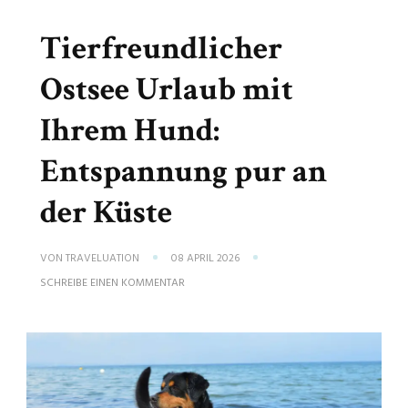
Tierfreundlicher
Ostsee Urlaub mit
Ihrem Hund:
Entspannung pur an
der Küste
VON
TRAVELUATION
08 APRIL 2026
ZU
SCHREIBE EINEN KOMMENTAR
TIERFREUNDLICHER
OSTSEE
URLAUB
MIT
IHREM
HUND:
ENTSPANNUNG
PUR