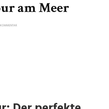
pur am Meer
ZU
N KOMMENTAR
TRAUMHAFTER
STRANDURLAUB:
ENTSPANNUNG
PUR
AM
MEER
: Der perfekte