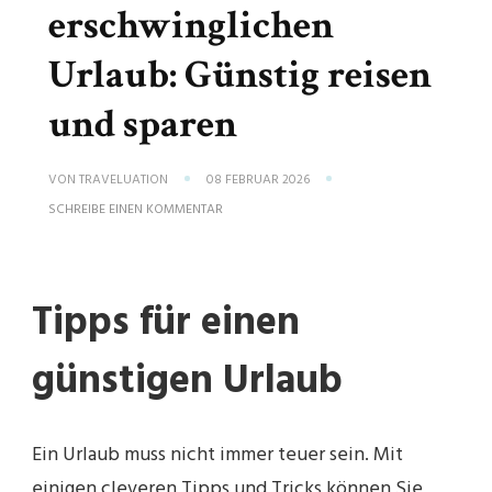
erschwinglichen
Urlaub: Günstig reisen
und sparen
VON
TRAVELUATION
08 FEBRUAR 2026
ZU
SCHREIBE EINEN KOMMENTAR
TIPPS
FÜR
EINEN
ERSCHWINGLICHEN
URLAUB:
Tipps für einen
GÜNSTIG
REISEN
UND
günstigen Urlaub
SPAREN
Ein Urlaub muss nicht immer teuer sein. Mit
einigen cleveren Tipps und Tricks können Sie