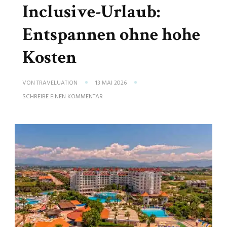
Inclusive-Urlaub:
Entspannen ohne hohe
Kosten
VON
TRAVELUATION
13 MAI 2026
ZU
SCHREIBE EINEN KOMMENTAR
GÜNSTIGER
ALL-
INCLUSIVE-
URLAUB:
ENTSPANNEN
OHNE
HOHE
KOSTEN