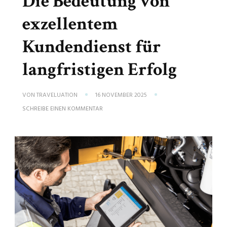
Die Bedeutung von
exzellentem
Kundendienst für
langfristigen Erfolg
VON
TRAVELUATION
16 NOVEMBER 2025
ZU
SCHREIBE EINEN KOMMENTAR
DIE
BEDEUTUNG
VON
EXZELLENTEM
KUNDENDIENST
FÜR
LANGFRISTIGEN
ERFOLG