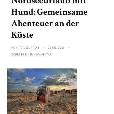
Nordseeurlaub mit
Hund: Gemeinsame
Abenteuer an der
Küste
VON
TRAVELUATION
02 JULI 2026
ZU
SCHREIBE EINEN KOMMENTAR
NORDSEEURLAUB
MIT
HUND:
GEMEINSAME
ABENTEUER
AN
DER
KÜSTE