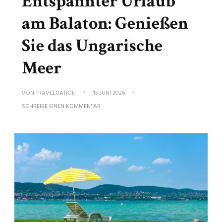
Entspannter Urlaub
am Balaton: Genießen
Sie das Ungarische
Meer
VON
TRAVELUATION
15 JUNI 2026
ZU
SCHREIBE EINEN KOMMENTAR
ENTSPANNTER
URLAUB
AM
BALATON:
GENIESSEN S
IE D
AS U
NGARISCHE M
EER