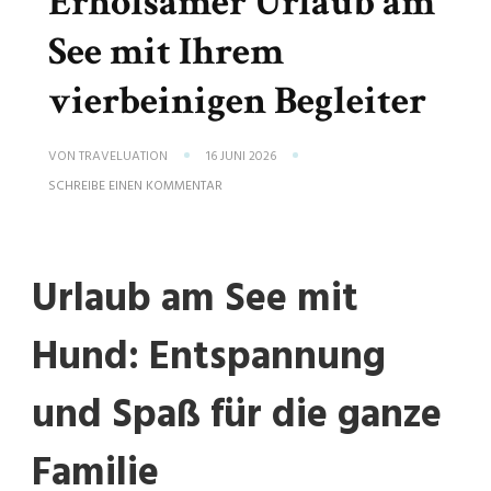
Erholsamer Urlaub am
See mit Ihrem
vierbeinigen Begleiter
VON
TRAVELUATION
16 JUNI 2026
ZU
SCHREIBE EINEN KOMMENTAR
ERHOLSAMER
URLAUB
AM
SEE
MIT
Urlaub am See mit
IHREM
VIERBEINIGEN
BEGLEITER
Hund: Entspannung
und Spaß für die ganze
Familie