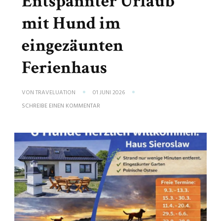
Entspannter Urlaub
mit Hund im
eingezäunten
Ferienhaus
VON
TRAVELUATION
01 JUNI 2026
ZU
SCHREIBE EINEN KOMMENTAR
ENTSPANNTER
URLAUB
MIT
HUND
IM
EINGEZÄUNTEN
FERIENHAUS