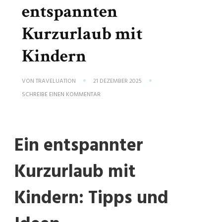
entspannten
Kurzurlaub mit
Kindern
VON
TRAVELUATION
21 DEZEMBER 2025
ZU
SCHREIBE EINEN KOMMENTAR
TIPPS
FÜR
EINEN
ENTSPANNTEN
KURZURLAUB
Ein entspannter
MIT
KINDERN
Kurzurlaub mit
Kindern: Tipps und