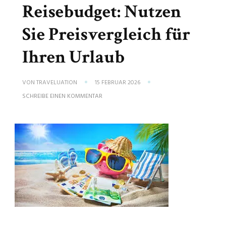
Reisebudget: Nutzen
Sie Preisvergleich für
Ihren Urlaub
VON
TRAVELUATION
15 FEBRUAR 2026
ZU
SCHREIBE EINEN KOMMENTAR
OPTIMALES
REISEBUDGET:
NUTZEN
SIE
PREISVERGLEICH
FÜR
IHREN
URLAUB